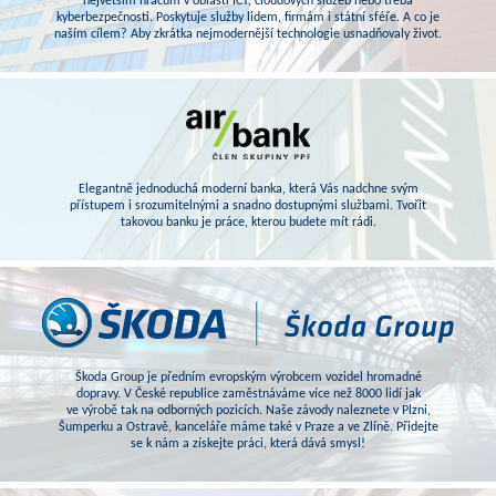
největším hráčům v oblasti ICT, cloudových služeb nebo třeba
kyberbezpečnosti. Poskytuje služby lidem, firmám i státní sféře. A co je
naším cílem? Aby zkrátka nejmodernější technologie usnadňovaly život.
Elegantně jednoduchá moderní banka, která Vás nadchne svým
přístupem i srozumitelnými a snadno dostupnými službami. Tvořit
takovou banku je práce, kterou budete mít rádi.
Škoda Group je předním evropským výrobcem vozidel hromadné
dopravy. V České republice zaměstnáváme více než 8000 lidí jak
ve výrobě tak na odborných pozicích. Naše závody naleznete v Plzni,
Šumperku a Ostravě, kanceláře máme také v Praze a ve Zlíně. Přidejte
se k nám a získejte práci, která dává smysl!