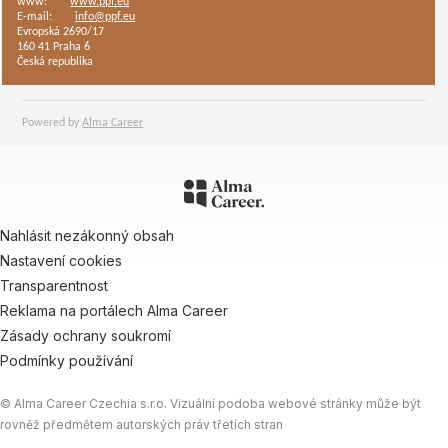
www:
www.ppf.eu
E-mail:
info@ppf.eu
Evropská 2690/17
160 41 Praha 6
Česká republika
Powered by
Alma Career
Nahlásit nezákonný obsah
Nastavení cookies
Transparentnost
Reklama na portálech Alma Career
Zásady ochrany soukromí
Podmínky používání
© Alma Career Czechia s.r.o. Vizuální podoba webové stránky může být
rovněž předmětem autorských práv třetích stran