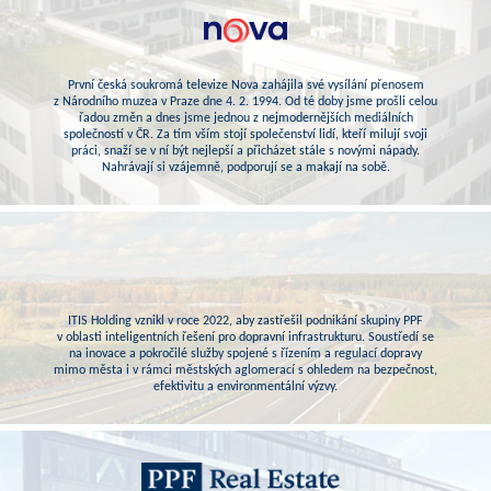
První česká soukromá televize Nova zahájila své vysílání přenosem
z Národního muzea v Praze dne 4. 2. 1994. Od té doby jsme prošli celou
řadou změn a dnes jsme jednou z nejmodernějších mediálních
společností v ČR. Za tím vším stojí společenství lidí, kteří milují svoji
práci, snaží se v ní být nejlepší a přicházet stále s novými nápady.
Nahrávají si vzájemně, podporují se a makají na sobě.
ITIS Holding vznikl v roce 2022, aby zastřešil podnikání skupiny PPF
v oblasti inteligentních řešení pro dopravní infrastrukturu. Soustředí se
na inovace a pokročilé služby spojené s řízením a regulací dopravy
mimo města i v rámci městských aglomerací s ohledem na bezpečnost,
efektivitu a environmentální výzvy.