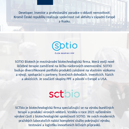
Developer, investor a profesionální poradce v oblasti nemovitostí.
Kromě České republiky realizuje společnost své aktivity v západní Evropě
a Rusku.
SOTIO Biotech je mezinárodní biotechnologická firma, která vyvíjí nové
léčebné terapie zaměřené na léčbu nádorových onemocnění. SOTIO
buduje diverzifikované portfolio produktů založené na vlastním výzkumu
a vývoji, spolupráci s partnery, licenčních dohodách, investicích, fúzích
a akvizicích. Je součástí skupiny PPF a působí v Evropě a USA.
SCTbio je biotechnologická firma specializující se na výrobu buněčných
terapií a produkci virových vektorů. Vznikla v roce 2021 vyčleněním
výrobní části z biotechnologické společnosti SOTIO. Ve svých moderních
pražských laboratořích nabízí kompletní služby pokrývající výrobu,
testování a logistiku inovativních léčivých přípravků.