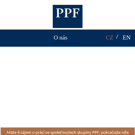
O nás
CZ
EN
Skupina PPF zaměstnává téměř
70 tisíc lidí po celém světě
Máte-li zájem o práci ve společnostech skupiny PPF, pokračujte níže