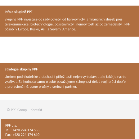
Info o skupině PPF
Skupina PPF investuje do řady odvětví od bankovnictví a finančních služeb přes
telekomunikace, biotechnologie, pojišťovnictví, nemovitosti až po zemědělství. PPF
působí v Evropě, Rusku, Asii a Severní Americe.
Strategie skupiny PPF
Umíme podnikatelské a obchodní příležitosti nejen vyhledávat, ale také je rychle
využívat. Za hodnotu samu o sobě považujeme schopnost dělat svoji práci dobře
a profesionálně. Jsme pružný a seriózní partner.
© PPF Group
Kontakt
PPF a.s.
Tel.: +420 224 174 555
Fax: +420 224 174 610