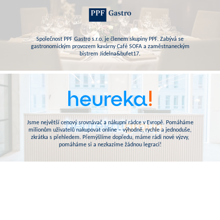
Společnost PPF Gastro s.r.o. je členem skupiny PPF. Zabývá se
gastronomickým provozem kavárny Café SOFA a zaměstnaneckým
bistrem Jídelna&bufet17.
Jsme největší cenový srovnávač a nákupní rádce v Evropě. Pomáháme
milionům uživatelů nakupovat online – výhodně, rychle a jednoduše,
zkrátka s přehledem. Přemýšlíme dopředu, máme rádi nové výzvy,
pomáháme si a nezkazíme žádnou legraci!