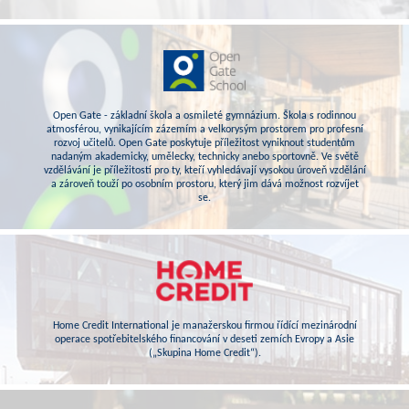
Open Gate - základní škola a osmileté gymnázium. Škola s rodinnou
atmosférou, vynikajícím zázemím a velkorysým prostorem pro profesní
rozvoj učitelů. Open Gate poskytuje příležitost vyniknout studentům
nadaným akademicky, umělecky, technicky anebo sportovně. Ve světě
vzdělávání je příležitostí pro ty, kteří vyhledávají vysokou úroveň vzdělání
a zároveň touží po osobním prostoru, který jim dává možnost rozvíjet
se.
Home Credit International je manažerskou firmou řídící mezinárodní
operace spotřebitelského financování v deseti zemích Evropy a Asie
(„Skupina Home Credit“).