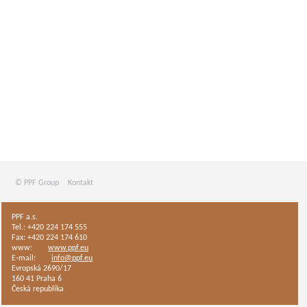
© PPF Group
Kontakt
PPF a.s.
Tel.: +420 224 174 555
Fax: +420 224 174 610
www:
www.ppf.eu
E-mail:
info@ppf.eu
Evropská 2690/17
160 41 Praha 6
Česká republika