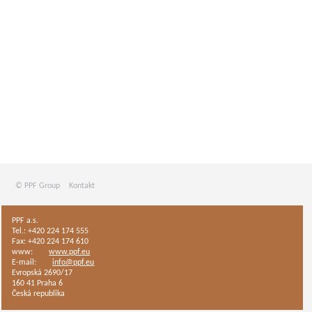
© PPF Group
Kontakt
PPF a.s.
Tel.: +420 224 174 555
Fax: +420 224 174 610
www:
www.ppf.eu
E-mail:
info@ppf.eu
Evropská 2690/17
160 41 Praha 6
Česká republika