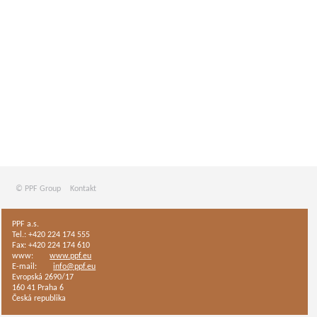
© PPF Group
Kontakt
PPF a.s.
Tel.: +420 224 174 555
Fax: +420 224 174 610
www:
www.ppf.eu
E-mail:
info@ppf.eu
Evropská 2690/17
160 41 Praha 6
Česká republika