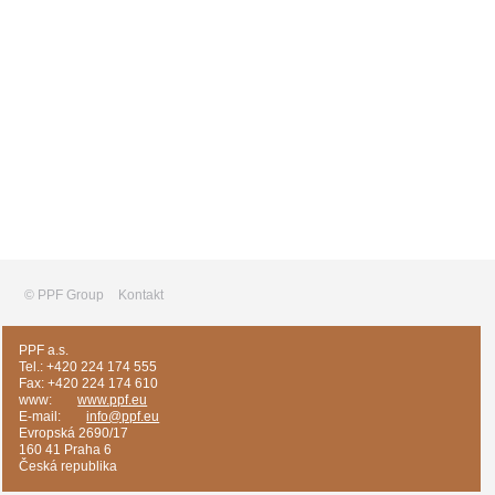
© PPF Group
Kontakt
PPF a.s.
Tel.: +420 224 174 555
Fax: +420 224 174 610
www:
www.ppf.eu
E-mail:
info@ppf.eu
Evropská 2690/17
160 41 Praha 6
Česká republika