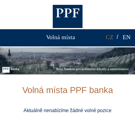
Volná místa
CZ
EN
Volná místa PPF banka
Aktuálně nenabízíme žádné volné pozice