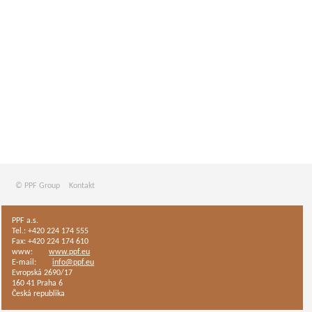
© PPF Group
Kontakt
PPF a.s.
Tel.: +420 224 174 555
Fax: +420 224 174 610
www:
www.ppf.eu
E-mail:
info@ppf.eu
Evropská 2690/17
160 41 Praha 6
Česká republika