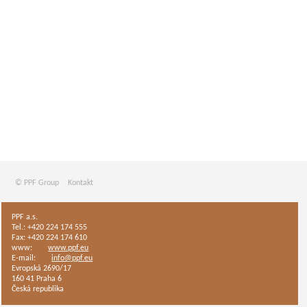
© PPF Group
Kontakt
PPF a.s.
Tel.: +420 224 174 555
Fax: +420 224 174 610
www:
www.ppf.eu
E-mail:
info@ppf.eu
Evropská 2690/17
160 41 Praha 6
Česká republika