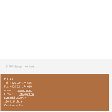
© PPF Group
Kontakt
PPF a.s.
Tel.: +420 224 174 555
Fax: +420 224 174 610
www:
www.ppf.eu
E-mail:
info@ppf.eu
Evropská 2690/17
160 41 Praha 6
Česká republika